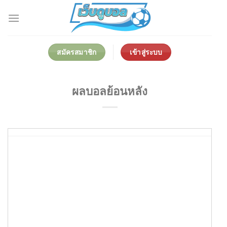
Skip
to
content
สมัครสมาชิก
เข้าสู่ระบบ
ผลบอลย้อนหลัง