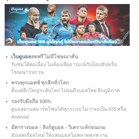
เว็บดูบอล
สดฟรี ไม่มีโฆษณาคั่น
รับชมได้ต่อเนื่อง ไม่ต้องเสียอารมณ์กับป็อปอัปหรือ
โฆษณารบกวน
ครบทุกแมตช์ ทุกลีกทั่วโลก
ตั้งแต่ลีกใหญ่ระดับโลก ไปจนถึงบอลไทย ลีกภูมิภาค
รองรับมือถือ 100%
ดูบอลผ่านสมาร์ตโฟนได้ทุกระบบ ไม่ว่าจะเป็น iOS หรือ
Android
มีตารางบอล – ลิงก์ดูบอล – วิเคราะห์ก่อนเกม
อัปเดตเรียลไทม์ ให้แฟนบอลไม่พลาดทุกความ