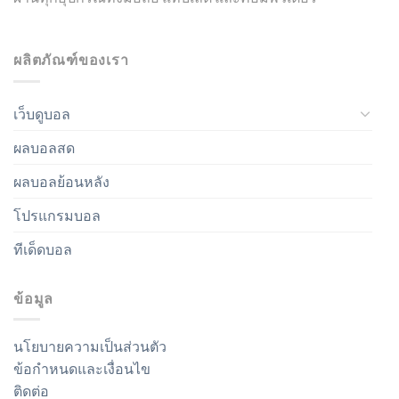
ผลิตภัณฑ์ของเรา
เว็บดูบอล
ผลบอลสด
ผลบอลย้อนหลัง
โปรแกรมบอล
ทีเด็ดบอล
ข้อมูล
นโยบายความเป็นส่วนตัว
ข้อกำหนดและเงื่อนไข
ติดต่อ