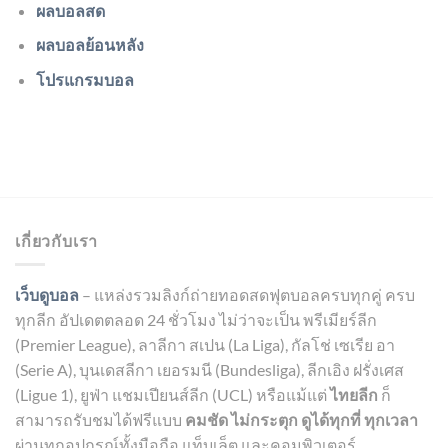
ผลบอลสด
ผลบอลย้อนหลัง
โปรแกรมบอล
เกี่ยวกับเรา
เว็บดูบอล
– แหล่งรวมลิงก์ถ่ายทอดสดฟุตบอลครบทุกคู่ ครบ
ทุกลีก อัปเดตตลอด 24 ชั่วโมง ไม่ว่าจะเป็น พรีเมียร์ลีก
(Premier League), ลาลีกา สเปน (La Liga), กัลโช่ เซเรีย อา
(Serie A), บุนเดสลีกา เยอรมนี (Bundesliga), ลีกเอิง ฝรั่งเศส
(Ligue 1), ยูฟ่า แชมเปียนส์ลีก (UCL) หรือแม้แต่
ไทยลีก
ก็
สามารถรับชมได้ฟรีแบบ
คมชัด ไม่กระตุก ดูได้ทุกที่ ทุกเวลา
ผ่านทุกอุปกรณ์ทั้งมือถือ แท็บเล็ต และคอมพิวเตอร์