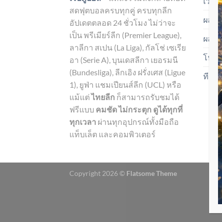
เว็บด
สดฟุตบอลครบทุกคู่ ครบทุกลีก
ผลบ
อัปเดตตลอด 24 ชั่วโมง ไม่ว่าจะ
เป็น พรีเมียร์ลีก (Premier League),
ผลบอ
ลาลีกา สเปน (La Liga), กัลโช่ เซเรีย
โปร
อา (Serie A), บุนเดสลีกา เยอรมนี
(Bundesliga), ลีกเอิง ฝรั่งเศส (Ligue
ทีเด็
1), ยูฟ่า แชมเปียนส์ลีก (UCL) หรือ
แม้แต่
ไทยลีก
ก็สามารถรับชมได้
ฟรีแบบ
คมชัด ไม่กระตุก ดูได้ทุกที่
ทุกเวลา
ผ่านทุกอุปกรณ์ทั้งมือถือ
แท็บเล็ต และคอมพิวเตอร์
Copyright 2026 ©
Flatsome Theme