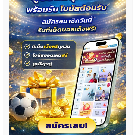
เว็บดูบอล
– แหล่งรวมลิงก์ถ่ายทอดสดฟุตบอลครบทุกคู่ ครบ
ทุกลีก อัปเดตตลอด 24 ชั่วโมง ไม่ว่าจะเป็น พรีเมียร์ลีก
(Premier League), ลาลีกา สเปน (La Liga), กัลโช่ เซเรีย อา
(Serie A), บุนเดสลีกา เยอรมนี (Bundesliga), ลีกเอิง ฝรั่งเศส
(Ligue 1), ยูฟ่า แชมเปียนส์ลีก (UCL) หรือแม้แต่
ไทยลีก
ก็
สามารถรับชมได้ฟรีแบบ
คมชัด ไม่กระตุก ดูได้ทุกที่ ทุกเวลา
ผ่านทุกอุปกรณ์ทั้งมือถือ แท็บเล็ต และคอมพิวเตอร์
ผลิตภัณฑ์ของเรา
เว็บดูบอล
ผลบอลสด
ผลบอลย้อนหลัง
โปรแกรมบอล