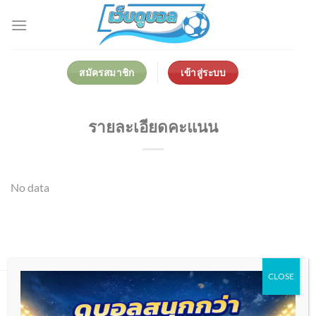
Skip
to
content
สมัครสมาชิก
เข้าสู่ระบบ
รายละเอียดคะแนน
No data
CLOSE
เกี่ยวกับเรา