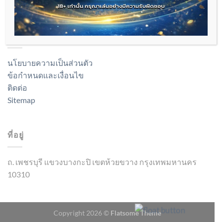
ทีเด็ดบอล
ข้อมูล
นโยบายความเป็นส่วนตัว
ข้อกำหนดและเงื่อนไข
ติดต่อ
Sitemap
ที่อยู่
ถ. เพชรบุรี แขวงบางกะปิ เขตห้วยขวาง กรุงเทพมหานคร
10310
Copyright 2026 ©
Flatsome Theme