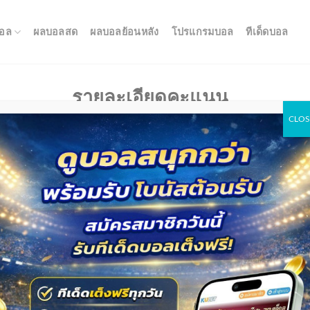
บอล
ผลบอลสด
ผลบอลย้อนหลัง
โปรแกรมบอล
ทีเด็ดบอล
รายละเอียดคะแนน
CLOS
ภัณฑ์ของเรา
ข้อมูล
นโยบายความเป็นส่วนตัว