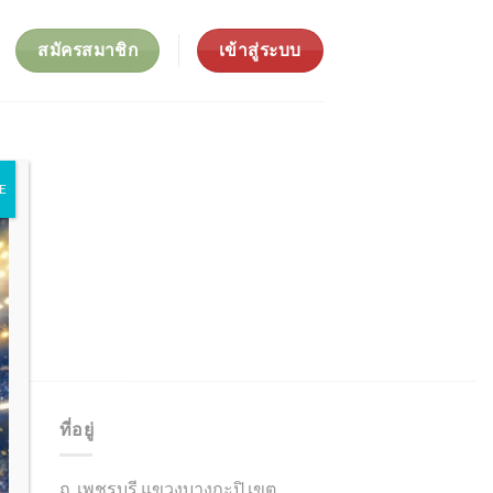
สมัครสมาชิก
เข้าสู่ระบบ
E
ที่อยู่
ถ. เพชรบุรี แขวงบางกะปิ เขต