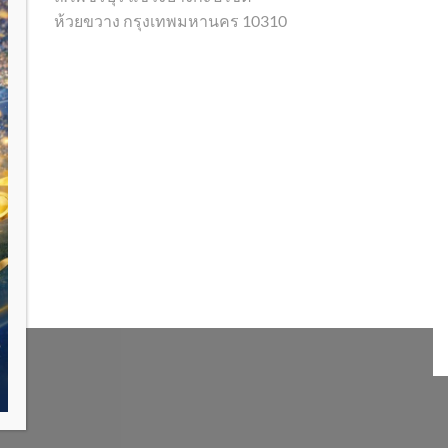
ห้วยขวาง กรุงเทพมหานคร 10310