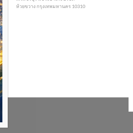
ห้วยขวาง กรุงเทพมหานคร 10310