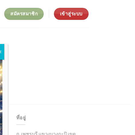
สมัครสมาชิก
เข้าสู่ระบบ
E
ที่อยู่
ถ. เพชรบุรี แขวงบางกะปิ เขต