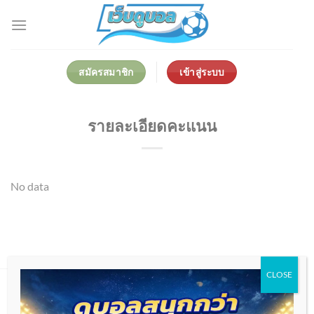
Skip
to
content
สมัครสมาชิก
เข้าสู่ระบบ
รายละเอียดคะแนน
No data
CLOSE
เกี่ยวกับเรา