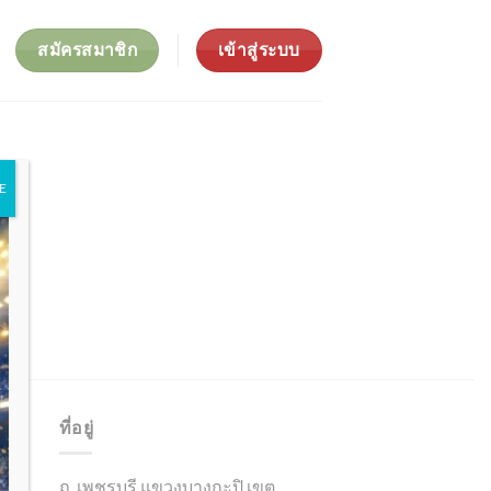
สมัครสมาชิก
เข้าสู่ระบบ
E
ที่อยู่
ถ. เพชรบุรี แขวงบางกะปิ เขต