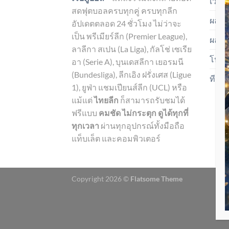
เว็บด
สดฟุตบอลครบทุกคู่ ครบทุกลีก
ผลบ
อัปเดตตลอด 24 ชั่วโมง ไม่ว่าจะ
เป็น พรีเมียร์ลีก (Premier League),
ผลบอ
ลาลีกา สเปน (La Liga), กัลโช่ เซเรีย
โปร
อา (Serie A), บุนเดสลีกา เยอรมนี
(Bundesliga), ลีกเอิง ฝรั่งเศส (Ligue
ทีเด็
1), ยูฟ่า แชมเปียนส์ลีก (UCL) หรือ
แม้แต่
ไทยลีก
ก็สามารถรับชมได้
ฟรีแบบ
คมชัด ไม่กระตุก ดูได้ทุกที่
ทุกเวลา
ผ่านทุกอุปกรณ์ทั้งมือถือ
แท็บเล็ต และคอมพิวเตอร์
Copyright 2026 ©
Flatsome Theme