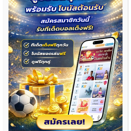
เว็บดูบอล
– แหล่งรวมลิงก์ถ่ายทอดสดฟุตบอลครบทุกคู่ ครบ
ทุกลีก อัปเดตตลอด 24 ชั่วโมง ไม่ว่าจะเป็น พรีเมียร์ลีก
(Premier League), ลาลีกา สเปน (La Liga), กัลโช่ เซเรีย อา
(Serie A), บุนเดสลีกา เยอรมนี (Bundesliga), ลีกเอิง ฝรั่งเศส
(Ligue 1), ยูฟ่า แชมเปียนส์ลีก (UCL) หรือแม้แต่
ไทยลีก
ก็
สามารถรับชมได้ฟรีแบบ
คมชัด ไม่กระตุก ดูได้ทุกที่ ทุกเวลา
ผ่านทุกอุปกรณ์ทั้งมือถือ แท็บเล็ต และคอมพิวเตอร์
ผลิตภัณฑ์ของเรา
เว็บดูบอล
ผลบอลสด
ผลบอลย้อนหลัง
โปรแกรมบอล